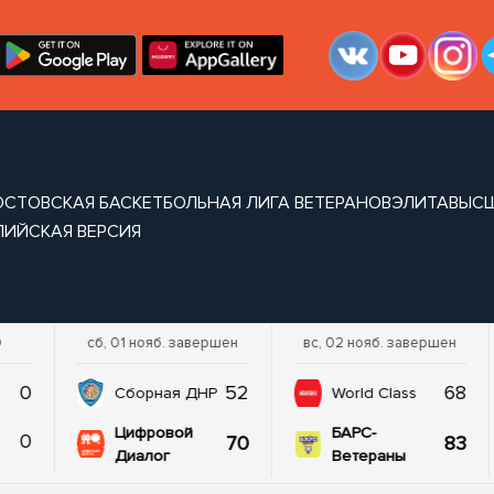
ОСТОВСКАЯ БАСКЕТБОЛЬНАЯ ЛИГА ВЕТЕРАНОВ
ЭЛИТА
ВЫС
ЛИЙСКАЯ ВЕРСИЯ
0
сб, 01 нояб. завершен
вс, 02 нояб. завершен
0
52
68
Сборная ДНР
World Class
Цифровой
БАРС-
0
70
83
Диалог
Ветераны