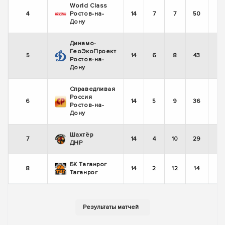
World Class
4
Ростов-на-
14
7
7
50
Дону
Динамо-
ГеоЭкоПроект
5
14
6
8
43
Ростов-на-
Дону
Справедливая
Россия
6
14
5
9
36
Ростов-на-
Дону
Шахтёр
7
14
4
10
29
ДНР
БК Таганрог
8
14
2
12
14
Таганрог