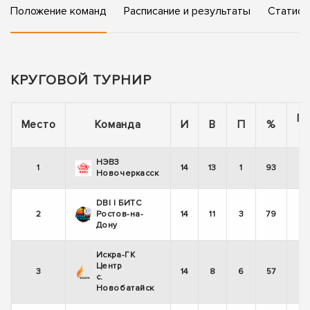
Положение команд
Расписание и результаты
Статист
КРУГОВОЙ ТУРНИР
П
Место
Команда
И
В
П
%
НЭВЗ
1
14
13
1
93
Новочеркасск
DBI | БИТС
2
Ростов-на-
14
11
3
79
Дону
Искра-ГК
Центр
3
14
8
6
57
с.
Новобатайск