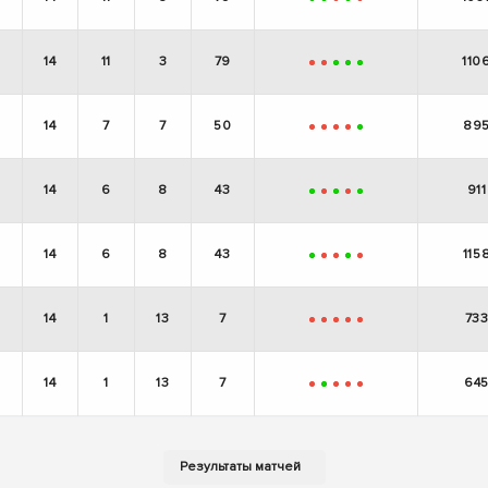
+
+
-
+
-
14
11
3
79
110
-
-
+
+
+
14
7
7
50
89
-
-
-
-
+
14
6
8
43
911
+
-
+
-
+
14
6
8
43
115
+
-
-
+
-
14
1
13
7
73
-
-
-
-
-
14
1
13
7
64
-
+
-
-
-