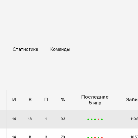
ы
Статистика
Команды
Последние
И
В
П
%
Заби
5 игр
14
13
1
93
110
+
+
+
-
+
14
11
3
79
105