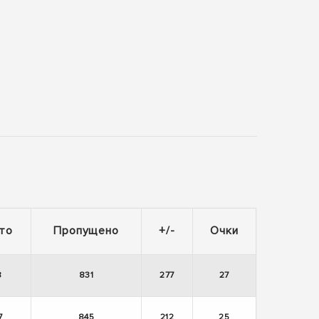
то
Пропущено
+/-
Очки
8
831
277
27
7
845
212
25