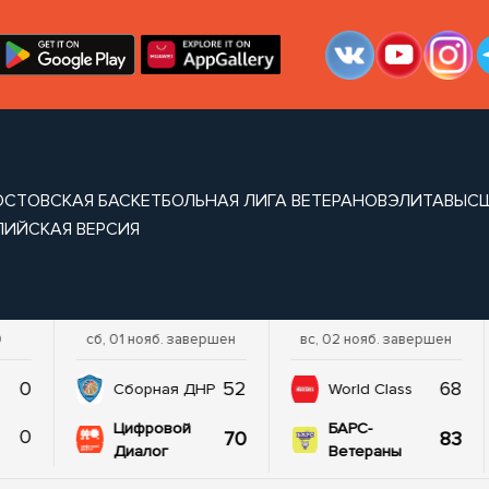
ОСТОВСКАЯ БАСКЕТБОЛЬНАЯ ЛИГА ВЕТЕРАНОВ
ЭЛИТА
ВЫС
ЛИЙСКАЯ ВЕРСИЯ
0
сб, 01 нояб. завершен
вс, 02 нояб. завершен
0
52
68
Сборная ДНР
World Class
Цифровой
БАРС-
0
70
83
Диалог
Ветераны