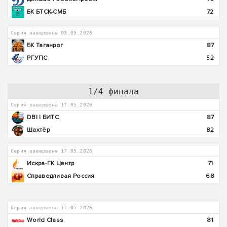
БК БТСК-СМБ
72
Серия завершена 03.05.2026
БК Таганрог
87
РГУПС
52
1/4 финала
Серия завершена 17.05.2026
DBI | БИТС
87
Шахтёр
82
Серия завершена 17.05.2026
Искра-ГК Центр
71
Справедливая Россия
68
Серия завершена 17.05.2026
World Class
81