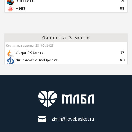
DBI | БИТС
71
НЭВЗ
58
Финал за 3 место
Серия завершена 23.05.2026
Искра-ГК Центр
77
Динамо-ГеоЭкоПроект
68
zimin@ilovebasket.ru