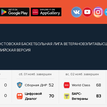
ОСТОВСКАЯ БАСКЕТБОЛЬНАЯ ЛИГА ВЕТЕРАНОВ
ЭЛИТА
ВЫС
ЛИЙСКАЯ ВЕРСИЯ
0
сб, 01 нояб. завершен
вс, 02 нояб. завершен
0
52
68
Сборная ДНР
World Class
Цифровой
БАРС-
0
70
83
Диалог
Ветераны