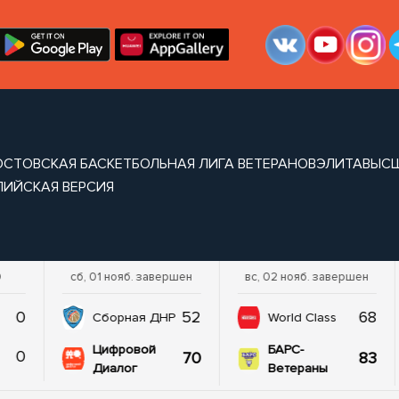
ОСТОВСКАЯ БАСКЕТБОЛЬНАЯ ЛИГА ВЕТЕРАНОВ
ЭЛИТА
ВЫС
ЛИЙСКАЯ ВЕРСИЯ
0
сб, 01 нояб. завершен
вс, 02 нояб. завершен
0
52
68
Сборная ДНР
World Class
Цифровой
БАРС-
0
70
83
Диалог
Ветераны