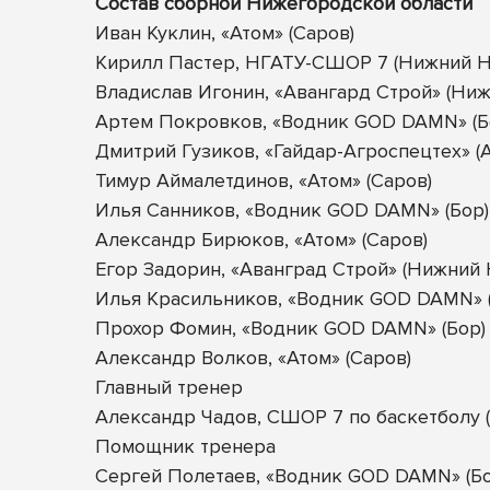
Состав сборной Нижегородской области
Иван Куклин, «Атом» (Саров)
Кирилл Пастер, НГАТУ-СШОР 7 (Нижний Н
Владислав Игонин, «Авангард Строй» (Ни
Артем Покровков, «Водник GOD DAMN» (Б
Дмитрий Гузиков, «Гайдар-Агроспецтех» (
Тимур Аймалетдинов, «Атом» (Саров)
Илья Санников, «Водник GOD DAMN» (Бор)
Александр Бирюков, «Атом» (Саров)
Егор Задорин, «Аванград Строй» (Нижний
Илья Красильников, «Водник GOD DAMN» (
Прохор Фомин, «Водник GOD DAMN» (Бор)
Александр Волков, «Атом» (Саров)
Главный тренер
Александр Чадов, СШОР 7 по баскетболу 
Помощник тренера
Сергей Полетаев, «Водник GOD DAMN» (Бо