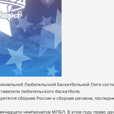
иональной Любительской Баскетбольной Лиги состо
ставители любительского баскетбола.
третятся сборная России и сборная региона, последн
венадцати чемпионатов МЛБЛ. В этом году право дел