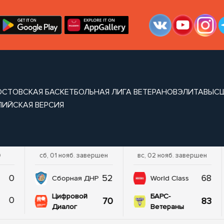
ОСТОВСКАЯ БАСКЕТБОЛЬНАЯ ЛИГА ВЕТЕРАНОВ
ЭЛИТА
ВЫС
ЛИЙСКАЯ ВЕРСИЯ
0
сб, 01 нояб. завершен
вс, 02 нояб. завершен
0
52
68
Сборная ДНР
World Class
Цифровой
БАРС-
0
70
83
Диалог
Ветераны