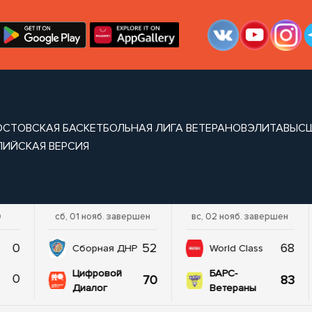
ОСТОВСКАЯ БАСКЕТБОЛЬНАЯ ЛИГА ВЕТЕРАНОВ
ЭЛИТА
ВЫС
ЛИЙСКАЯ ВЕРСИЯ
0
сб, 01 нояб. завершен
вс, 02 нояб. завершен
0
52
68
Сборная ДНР
World Class
Цифровой
БАРС-
0
70
83
Диалог
Ветераны