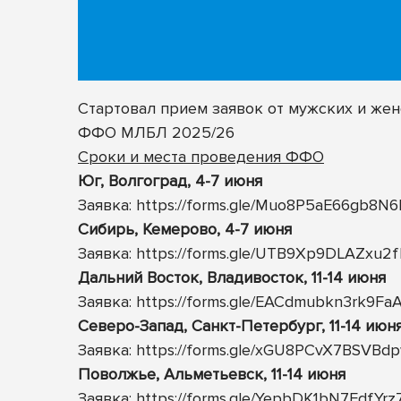
Стартовал прием заявок от мужских и жен
ФФО МЛБЛ 2025/26
Сроки и места проведения ФФО
Юг, Волгоград, 4-7 июня
Заявка:
https://forms.gle/Muo8P5aE66gb8N
Сибирь, Кемерово, 4-7 июня
Заявка:
https://forms.gle/UTB9Xp9DLAZxu2
Дальний Восток, Владивосток, 11-14 июня
Заявка:
https://forms.gle/EACdmubkn3rk9Fa
Северо-Запад, Санкт-Петербург, 11-14 июн
Заявка:
https://forms.gle/xGU8PCvX7BSVBd
Поволжье, Альметьевск, 11-14 июня
Заявка:
https://forms.gle/YepbDK1bN7FdfYrz