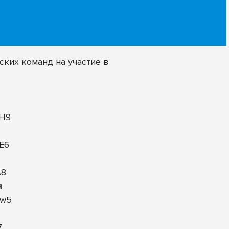
ских команд на участие в
6H9
fE6
A8
я
pw5
7