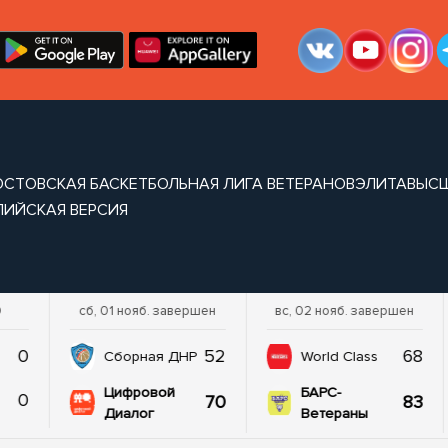
ОСТОВСКАЯ БАСКЕТБОЛЬНАЯ ЛИГА ВЕТЕРАНОВ
ЭЛИТА
ВЫС
ЛИЙСКАЯ ВЕРСИЯ
0
сб, 01 нояб. завершен
вс, 02 нояб. завершен
0
52
68
Сборная ДНР
World Class
Цифровой
БАРС-
0
70
83
Диалог
Ветераны