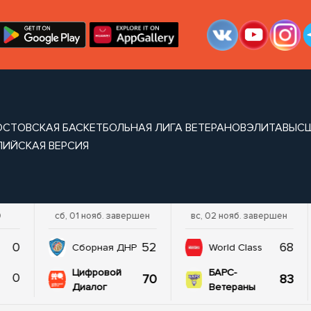
ОСТОВСКАЯ БАСКЕТБОЛЬНАЯ ЛИГА ВЕТЕРАНОВ
ЭЛИТА
ВЫС
ЛИЙСКАЯ ВЕРСИЯ
0
сб, 01 нояб. завершен
вс, 02 нояб. завершен
0
52
68
Сборная ДНР
World Class
Цифровой
БАРС-
0
70
83
Диалог
Ветераны