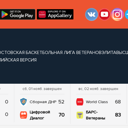
ОСТОВСКАЯ БАСКЕТБОЛЬНАЯ ЛИГА ВЕТЕРАНОВ
ЭЛИТА
ВЫС
ЛИЙСКАЯ ВЕРСИЯ
0
сб, 01 нояб. завершен
вс, 02 нояб. завершен
0
52
68
Сборная ДНР
World Class
Цифровой
БАРС-
0
70
83
Диалог
Ветераны