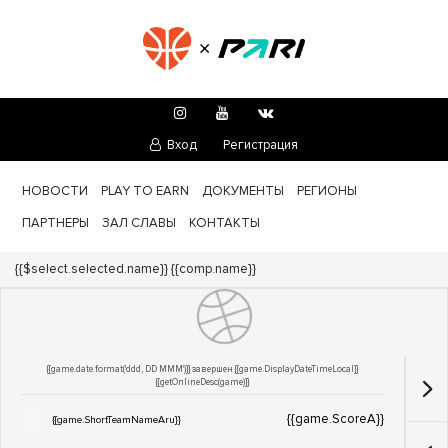
Вход
Регистрация
НОВОСТИ
PLAY TO EARN
ДОКУМЕНТЫ
РЕГИОНЫ
ПАРТНЕРЫ
ЗАЛ СЛАВЫ
КОНТАКТЫ
Турнир:
{{$select.selected.name}}
{{comp.name}}
{{game.date.format('ddd, DD MMM')}} завершен
{{game.DisplayDateTimeLocal}}
{{getOnlineDesc(game)}}
{{game.ScoreA}}
{{game.ShortTeamNameAru}}