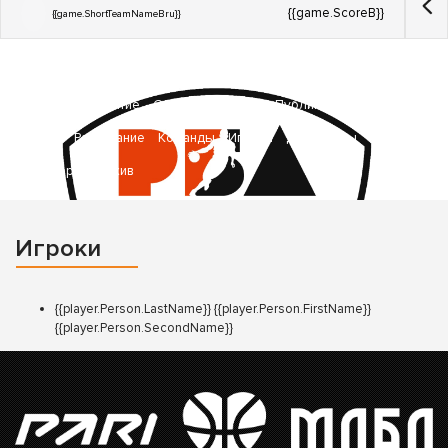
{{game.ScoreB}}
{{game.ShortTeamNameBru}}
Главная
Ростовская Баскетбольная Лига Ветеранов
Элита
Высший
Развитие
Старт
Плейофф
Публикации
Фото
Видео
Расписание
Команды
Игроки
Документы
Партнеры
Архив
Игроки
{{player.Person.LastName}} {{player.Person.FirstName}}
{{player.Person.SecondName}}